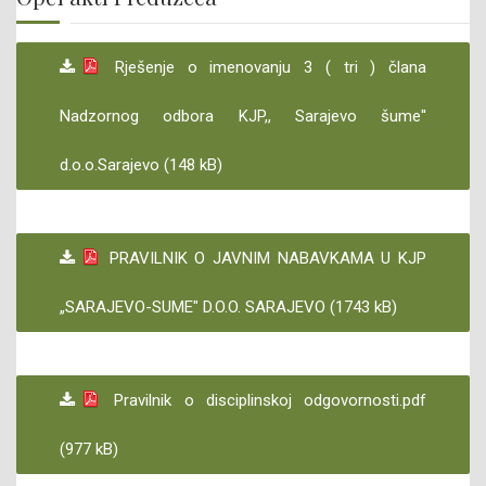
Rješenje o imenovanju 3 ( tri ) člana
Nadzornog odbora KJP,, Sarajevo šume''
d.o.o.Sarajevo (148 kB)
PRAVILNIK O JAVNIM NABAVKAMA U KJP
„SARAJEVO-SUME" D.O.O. SARAJEVO (1743 kB)
Pravilnik o disciplinskoj odgovornosti.pdf
(977 kB)