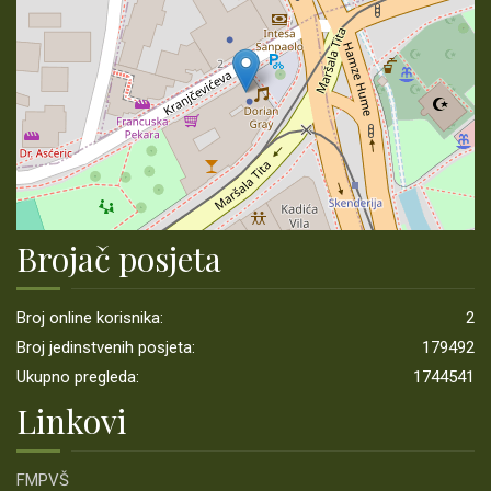
ZAHTJEV ZA OBNOVU GRANICE/RAZGRANIČENJA ZEMLJIŠTA (SA
PRIMJEROM UPLATNICE)
CERTIFICIRANJE
CERTIFIKAT
OBAVJEŠTENJA
MONITORING
Brojač posjeta
ŠUMSKOPRIVREDNE OSNOVE
Broj online korisnika:
2
KONTAKT
Broj jedinstvenih posjeta:
179492
Ukupno pregleda:
1744541
LINKOVI
Linkovi
PRIJAVA KORUPCIJE
FMPVŠ