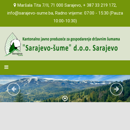
Maršala Tita 7/II, 71 000 Sarajevo, + 387 33 219 172,
PLAN JAVNIH NABAVKI 2022
info@sarajevo-sume.ba, Radno vrijeme: 07:00 - 15:30 (Pauza
PLAN JAVNIH NABAVKI 2023
10:00-10:30)
PLAN JAVNIH NABAVKI 2024
PLAN JAVNIH NABAVKI 2025
PLAN JAVNIH NABAVKI 2026
sarajevosume
PRAĆENJE REALIZACIJE UGOVORA
POZIVI ZA DOSTAVU PONUDA
JAVNOST RADA
AKTI PREDUZEĆA
PROPISI I MIŠLJENJA