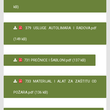
kB)
379 USLUGE AUTOLIMARA I RADOVA.pdf
(149 kB)
731 PREČNICE I ŠABLONI.pdf (137 kB)
733 MATERIJAL I ALAT ZA ZAŠTITU OD
POŽARA.pdf (136 kB)