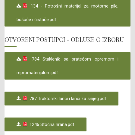
134 - Potrošni materijal za motorne pile,
bušaće i čistače.pdf
OTVORENI POSTUPCI - ODLUKE O IZBORU
784 Staklenik sa pratećom opremom i
repromaterijalom.pdf
787 Traktorski lanci i lanci za snijeg.pdf
1246 Stočna hrana.pdf