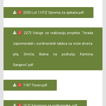
2353 Lot 1.HTZ Oprema za sjekače.pdf
2272 Usluge za realizaciju projekta: "Izrada
zapreminskih i sortimentnih tablica za vrste drveća:
jela, Smrča, Bukva na području Kantona
Sarajevo".pdf
1187 Toneri.pdf
1671 Feromoni za potkornjake .pdf