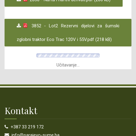
3852 - Lot2 Rezervni dijelovi za šumski
zglobni traktor Eco Trac 120V i 55V.pdf (218 kB)
Učitavanje...
Kontakt
+387 33 219 172
info@sarajevo-sume.ba