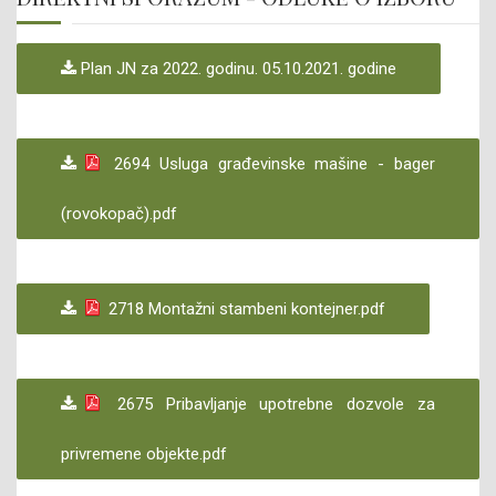
Plan JN za 2022. godinu. 05.10.2021. godine
2694 Usluga građevinske mašine - bager
(rovokopač).pdf
2718 Montažni stambeni kontejner.pdf
2675 Pribavljanje upotrebne dozvole za
privremene objekte.pdf