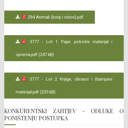
294 Animali (konji i volovi).pdf
3777 - Lot 1. Papir, potrošni materijal i
oprema.pdf (247 kB)
3777 - Lot 2 Knjige, obrasci i štampani
materijal.pdf (235 kB)
KONKURENTSKI ZAHTJEV - ODLUKE O
PONIŠTENJU POSTUPKA