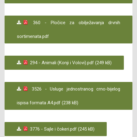
360 - Pločice za obilježavanja drvnih
sortimenata.pdf
294 - Animali (Konji i Volovi).pdf (249 kB)
3526 - Usluge jednostranog crno-bijelog
ispisa formata A4.pdf (238 kB)
3776 - Sajle i čokeri.pdf (245 kB)