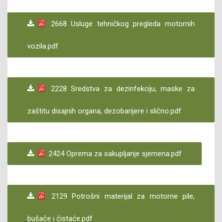
2668 Usluge tehničkog pregleda motornih
vozila.pdf
2228 Sredstva za dezinfekciju, maske za
zaštitu disajnih organa, dezobarijere i slično.pdf
2424 Oprema za sakupljanje sjemena.pdf
2129 Potrošni materijal za motorne pile,
bušače i čistaće.pdf