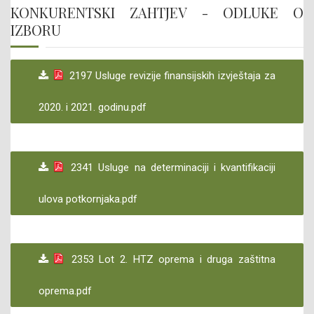
KONKURENTSKI ZAHTJEV - ODLUKE O
IZBORU
2197 Usluge revizije finansijskih izvještaja za
2020. i 2021. godinu.pdf
2341 Usluge na determinaciji i kvantifikaciji
ulova potkornjaka.pdf
2353 Lot 2. HTZ oprema i druga zaštitna
oprema.pdf