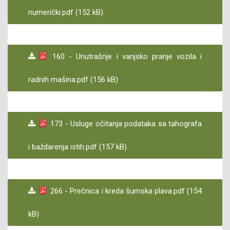
numerički.pdf (152 kB)
160 - Unutrašnje i vanjsko pranje vozila i
radnih mašina.pdf (156 kB)
173 - Usluge očitanja podataka sa tahografa
i baždarenja istih.pdf (157 kB)
266 - Prečnica i kreda šumska plava.pdf (154
kB)