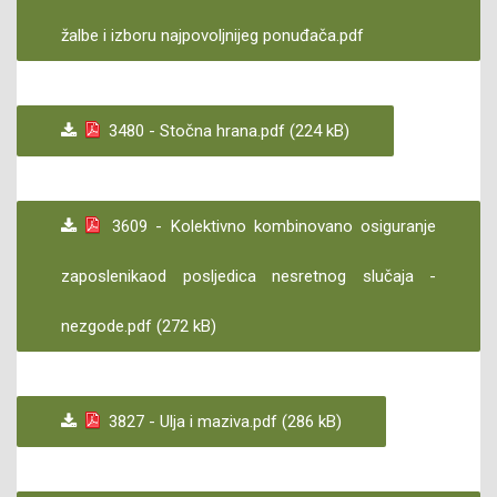
žalbe i izboru najpovoljnijeg ponuđača.pdf
3480 - Stočna hrana.pdf (224 kB)
3609 - Kolektivno kombinovano osiguranje
zaposlenikaod posljedica nesretnog slučaja -
nezgode.pdf (272 kB)
3827 - Ulja i maziva.pdf (286 kB)