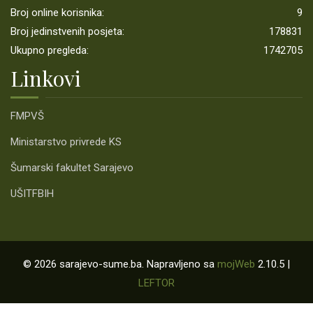
Broj online korisnika:
9
Broj jedinstvenih posjeta:
178831
Ukupno pregleda:
1742705
Linkovi
FMPVŠ
Ministarstvo privrede KS
Šumarski fakultet Sarajevo
UŠITFBIH
© 2026 sarajevo-sume.ba. Napravljeno sa
mojWeb
2.10.5 |
LEFTOR