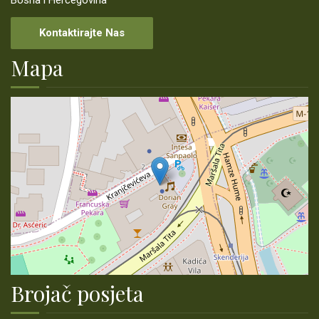
Bosna i Hercegovina
MONITORING
Kontaktirajte Nas
Mapa
ŠUMSKOPRIVREDNE OSNOVE
KONTAKT
LINKOVI
PRIJAVA KORUPCIJE
Brojač posjeta