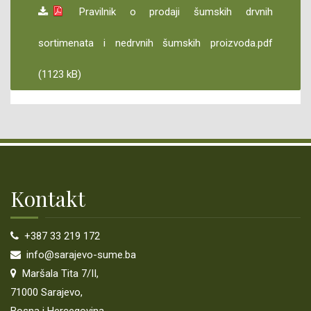
IZVJEŠTAJI O REVIZIJI
Pravilnik o prodaji šumskih drvnih
AKTI O IZVRŠENIM ISPLATAMA
sortimenata i nedrvnih šumskih proizvoda.pdf
JAVNI OGLASI - POSAO
(1123 kB)
PLAN INTEGRITETA
ODGOVORI NA POSTAVLJENA PITANJA ZASTUPNIKA
PROCEDURA RJEŠAVANJA NAKNADE ŠTETE
ZAHTJEV ZA OBNOVU GRANICE/RAZGRANIČENJA ZEMLJIŠTA (SA
Kontakt
PRIMJEROM UPLATNICE)
+387 33 219 172
CERTIFICIRANJE
info@sarajevo-sume.ba
Maršala Tita 7/II,
CERTIFIKAT
71000 Sarajevo,
OBAVJEŠTENJA