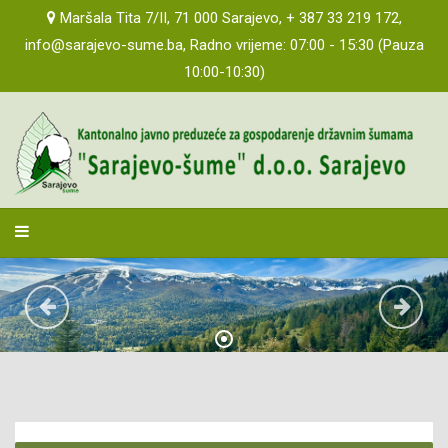
PLAN JAVNIH NABAVKI 2026
Maršala Tita 7/II, 71 000 Sarajevo, + 387 33 219 172,
info@sarajevo-sume.ba, Radno vrijeme: 07:00 - 15:30 (Pauza
PRAĆENJE REALIZACIJE UGOVORA
10:00-10:30)
POZIVI ZA DOSTAVU PONUDA
JAVNOST RADA
AKTI PREDUZEĆA
sarajevosume
PROPISI I MIŠLJENJA
INFORMACIJE O SJEDNICAMA TIJELA ORGANA
2019 GODINA
PLANOVI POSLOVANJA
IZVJEŠTAJI O POSLOVANJU