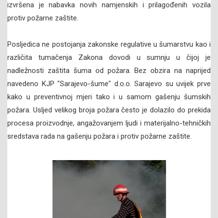
izvršena je nabavka novih namjenskih i prilagođenih vozila
protiv požarne zaštite.
Posljedica ne postojanja zakonske regulative u šumarstvu kao i
različita tumačenja Zakona dovodi u sumnju u čijoj je
nadležnosti zaštita šuma od požara. Bez obzira na naprijed
navedeno KJP "Sarajevo-šume" d.o.o. Sarajevo su uvijek prve
kako u preventivnoj mjeri tako i u samom gašenju šumskih
požara. Usljed velikog broja požara često je dolazilo do prekida
procesa proizvodnje, angažovanjem ljudi i materijalno-tehničkih
sredstava rada na gašenju požara i protiv požarne zaštite.