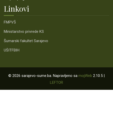
Linkovi
FMPVŠ
Ministarstvo privrede KS
Šumarski fakultet Sarajevo
UŠITFBIH
© 2026 sarajevo-sume.ba. Napravljeno sa
mojWeb
2.10.5 |
LEFTOR