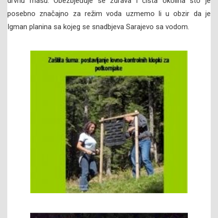
drvnu masu. Obezbjeđuje se zdrava i čista okolina što je
posebno značajno za režim voda uzmemo li u obzir da je
Igman planina sa kojeg se snadbjeva Sarajevo sa vodom.