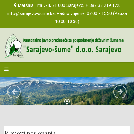
IZVJEŠTAJI O POSLOVANJU
Maršala Tita 7/II, 71 000 Sarajevo, + 387 33 219 172,
info@sarajevo-sume.ba, Radno vrijeme: 07:00 - 15:30 (Pauza
IZVJEŠTAJI O REVIZIJI
10:00-10:30)
AKTI O IZVRŠENIM ISPLATAMA
JAVNI OGLASI - POSAO
PLAN INTEGRITETA
sarajevosume
ODGOVORI NA POSTAVLJENA PITANJA ZASTUPNIKA
PROCEDURA RJEŠAVANJA NAKNADE ŠTETE
ZAHTJEV ZA OBNOVU GRANICE/RAZGRANIČENJA ZEMLJIŠTA (SA
PRIMJEROM UPLATNICE)
CERTIFICIRANJE
Planovi poslovanja