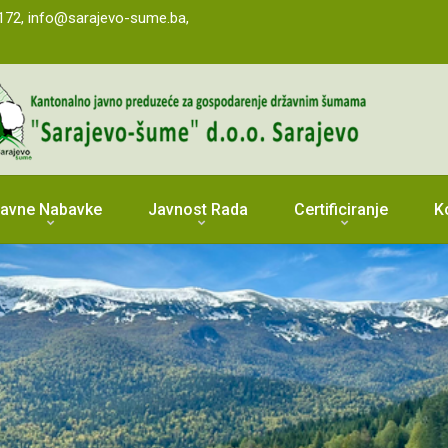
9 172, info@sarajevo-sume.ba,
avne Nabavke
Javnost Rada
Certificiranje
K
ajevosume