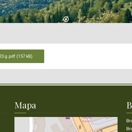
3.g..pdf (157 kB)
Mapa
B
Bro
Bro