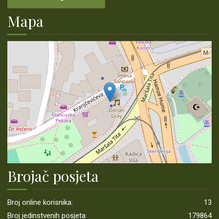
Mapa
Brojač posjeta
Broj online korisnika:
13
Broj jedinstvenih posjeta:
179864