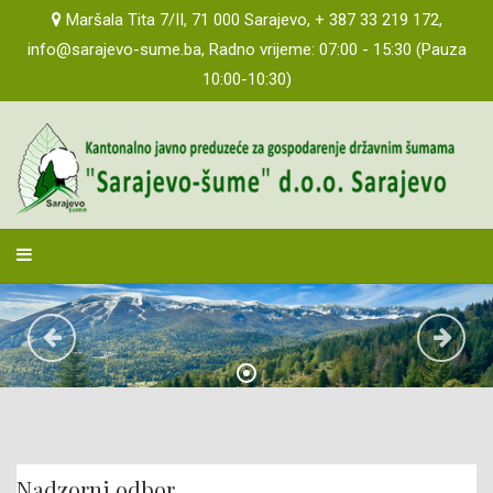
Maršala Tita 7/II, 71 000 Sarajevo, + 387 33 219 172,
POZIVI ZA DOSTAVU PONUDA
info@sarajevo-sume.ba, Radno vrijeme: 07:00 - 15:30 (Pauza
10:00-10:30)
JAVNOST RADA
AKTI PREDUZEĆA
PROPISI I MIŠLJENJA
INFORMACIJE O SJEDNICAMA TIJELA ORGANA
sarajevosume
2019 GODINA
PLANOVI POSLOVANJA
IZVJEŠTAJI O POSLOVANJU
IZVJEŠTAJI O REVIZIJI
AKTI O IZVRŠENIM ISPLATAMA
Nadzorni odbor