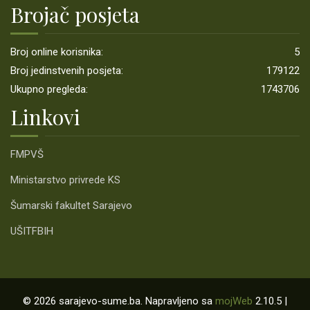
Brojač posjeta
Broj online korisnika:
5
Broj jedinstvenih posjeta:
179122
Ukupno pregleda:
1743706
Linkovi
FMPVŠ
Ministarstvo privrede KS
Šumarski fakultet Sarajevo
UŠITFBIH
© 2026 sarajevo-sume.ba. Napravljeno sa
mojWeb
2.10.5 |