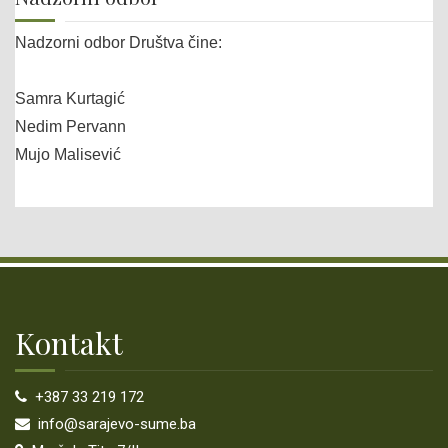
JAVNI OGLASI - POSAO
Nadzorni odbor Društva čine:
PLAN INTEGRITETA
Samra Kurtagić
ODGOVORI NA POSTAVLJENA PITANJA ZASTUPNIKA
Nedim Pervann
Mujo Malisević
PROCEDURA RJEŠAVANJA NAKNADE ŠTETE
ZAHTJEV ZA OBNOVU GRANICE/RAZGRANIČENJA ZEMLJIŠTA (SA
PRIMJEROM UPLATNICE)
CERTIFICIRANJE
Kontakt
CERTIFIKAT
OBAVJEŠTENJA
+387 33 219 172
info@sarajevo-sume.ba
MONITORING