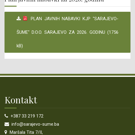
AKTI O IZVRŠENIM ISPLATAMA
JAVNI OGLASI - POSAO
PLAN JAVNIH NABAVKI KJP "SARAJEVO-
PLAN INTEGRITETA
ŠUME" D.O.O. SARAJEVO ZA 2026. GODINU (1756
ODGOVORI NA POSTAVLJENA PITANJA ZASTUPNIKA
kB)
PROCEDURA RJEŠAVANJA NAKNADE ŠTETE
ZAHTJEV ZA OBNOVU GRANICE/RAZGRANIČENJA ZEMLJIŠTA (SA
PRIMJEROM UPLATNICE)
CERTIFICIRANJE
Kontakt
CERTIFIKAT
+387 33 219 172
OBAVJEŠTENJA
info@sarajevo-sume.ba
Maršala Tita 7/II,
MONITORING