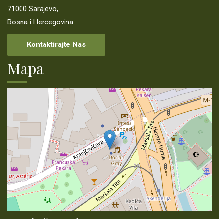
71000 Sarajevo,
ŠUMSKOPRIVREDNE OSNOVE
Bosna i Hercegovina
KONTAKT
Kontaktirajte Nas
LINKOVI
Mapa
PRIJAVA KORUPCIJE