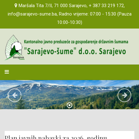
PRAĆENJE REALIZACIJE UGOVORA
Maršala Tita 7/II, 71 000 Sarajevo, + 387 33 219 172,
info@sarajevo-sume.ba, Radno vrijeme: 07:00 - 15:30 (Pauza
POZIVI ZA DOSTAVU PONUDA
10:00-10:30)
JAVNOST RADA
AKTI PREDUZEĆA
PROPISI I MIŠLJENJA
sarajevosume
INFORMACIJE O SJEDNICAMA TIJELA ORGANA
2019 GODINA
PLANOVI POSLOVANJA
IZVJEŠTAJI O POSLOVANJU
IZVJEŠTAJI O REVIZIJI
Plan javnih nabavki za 2026. godinu