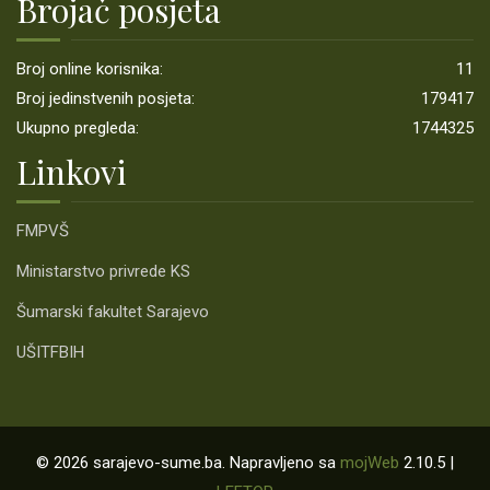
Brojač posjeta
Broj online korisnika:
11
Broj jedinstvenih posjeta:
179417
Ukupno pregleda:
1744325
Linkovi
FMPVŠ
Ministarstvo privrede KS
Šumarski fakultet Sarajevo
UŠITFBIH
© 2026 sarajevo-sume.ba. Napravljeno sa
mojWeb
2.10.5 |