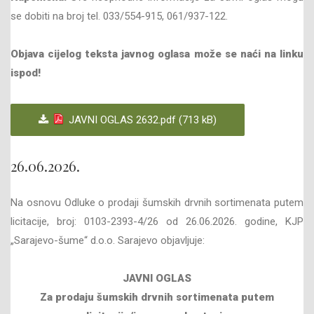
se dobiti na broj tel. 033/554-915, 061/937-122.
Objava cijelog teksta javnog oglasa može se naći na linku
ispod!
JAVNI OGLAS 2632.pdf (713 kB)
26.06.2026.
Na osnovu Odluke o prodaji šumskih drvnih sortimenata putem
licitacije, broj: 0103-2393-4/26 od 26.06.2026. godine, KJP
„Sarajevo-šume“ d.o.o. Sarajevo objavljuje:
JAVNI OGLAS
Za prodaju šumskih drvnih sortimenata
putem