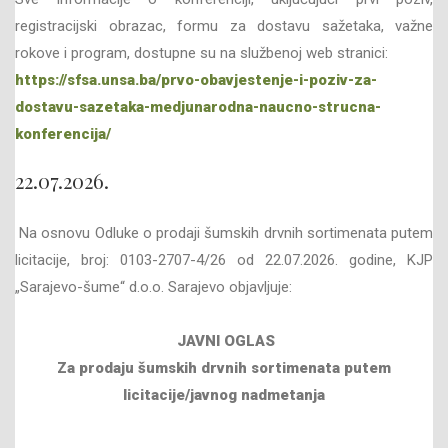
registracijski obrazac, formu za dostavu sažetaka, važne
rokove i program, dostupne su na službenoj web stranici:
https://sfsa.unsa.ba/prvo-obavjestenje-i-poziv-za-
dostavu-sazetaka-medjunarodna-naucno-strucna-
konferencija/
22.07.2026.
Na osnovu Odluke o prodaji šumskih drvnih sortimenata putem
licitacije, broj: 0103-2707-4/26 od 22.07.2026. godine, KJP
„Sarajevo-šume“ d.o.o. Sarajevo objavljuje:
JAVNI OGLAS
Za prodaju šumskih drvnih sortimenata
putem
licitacije/javnog nadmetanja