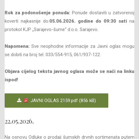
Rok za podonošenje ponuda:
Ponude dostaviti u zatvorenoj
koverti najkasnije do:
05
.06
.202
6
. godine do
09
:30 sati
na
protokol KJP „Sarajevo-šume“ d.o.o. Sarajevo.
Napomena:
Sve neophodne informacije za Javni oglas mogu
se dobiti na broj tel. 033/554-915, 061/937-122.
Objava cijelog teksta javnog oglasa može se naći na linku
ispod!
JAVNI OGLAS 2159.pdf (856 kB)
22.05.2026.
Na osnovu Odluke o prodaji šumskih drvnih sortimenata putem