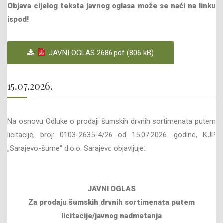
Objava cijelog teksta javnog oglasa može se naći na linku
ispod!
JAVNI OGLAS 2686.pdf (806 kB)
15.07.2026.
Na osnovu Odluke o prodaji šumskih drvnih sortimenata putem
licitacije, broj: 0103-2635-4/26 od 15.07.2026. godine, KJP
„Sarajevo-šume“ d.o.o. Sarajevo objavljuje:
JAVNI OGLAS
Za prodaju šumskih drvnih sortimenata
putem
licitacije/javnog nadmetanja