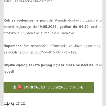
skladu sa važećim standardima.
Rok za podonošenje ponuda:
Ponude dostaviti u zatvorenoj
koverti najkasnije do:
19.05
.202
6
. godine do
09
:30 sati
na
protokol KJP „Sarajevo-šume“ d.o.o. Sarajevo.
Napomena:
Sve neophodne informacije za Javni oglas mogu
se dobiti na broj tel. 033/554-915, 061/937-122.
Objava cijelog teksta javnog oglasa može se naći na linku
ispod!
JAVNI OGLAS 13 05 2026.pdf (1610 kB)
24.04.2026.