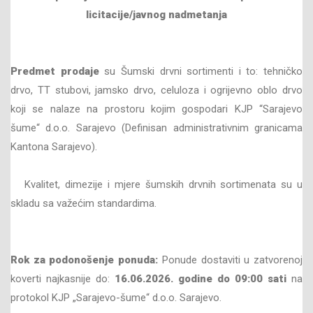
licitacije/javnog nadmetanja
Predmet prodaje
su Šumski drvni sortimenti i to: tehničko
drvo, TT stubovi, jamsko drvo, celuloza i ogrijevno oblo drvo
koji se nalaze na prostoru kojim gospodari KJP “Sarajevo
šume“ d.o.o. Sarajevo (Definisan administrativnim granicama
Kantona Sarajevo).
Kvalitet, dimezije i mjere šumskih drvnih sortimenata su u
skladu sa važećim standardima.
Rok za podonošenje ponuda:
Ponude dostaviti u zatvorenoj
koverti najkasnije do:
16
.06
.202
6
. godine do
09
:00 sati
na
protokol KJP „Sarajevo-šume“ d.o.o. Sarajevo.