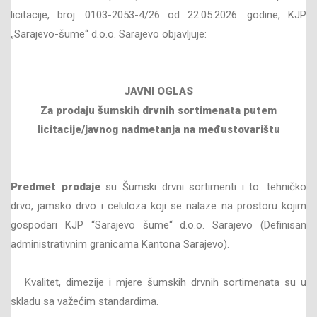
licitacije, broj: 0103-2053-4/26 od 22.05.2026. godine, KJP
„Sarajevo-šume“ d.o.o. Sarajevo objavljuje:
JAVNI OGLAS
Za prodaju šumskih drvnih sortimenata
putem
licitacije/javnog nadmetanja na međustovarištu
Predmet prodaje
su Šumski drvni sortimenti i to: tehničko
drvo, jamsko drvo i celuloza koji se nalaze na prostoru kojim
gospodari KJP “Sarajevo šume“ d.o.o. Sarajevo (Definisan
administrativnim granicama Kantona Sarajevo).
Kvalitet, dimezije i mjere šumskih drvnih sortimenata su u
skladu sa važećim standardima.