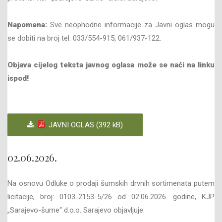
Napomena:
Sve neophodne informacije za Javni oglas mogu
se dobiti na broj tel. 033/554-915, 061/937-122.
Objava cijelog teksta javnog oglasa može se naći na linku
ispod!
JAVNI OGLAS (392 kB)
02.06.2026.
Na osnovu Odluke o prodaji šumskih drvnih sortimenata putem
licitacije, broj: 0103-2153-5/26 od 02.06.2026. godine, KJP
„Sarajevo-šume“ d.o.o. Sarajevo objavljuje: