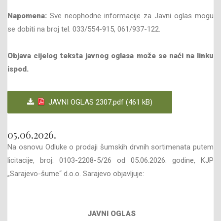
Napomena:
Sve neophodne informacije za Javni oglas mogu
se dobiti na broj tel. 033/554-915, 061/937-122.
Objava cijelog teksta javnog oglasa može se naći na linku
ispod
.
JAVNI OGLAS 2307.pdf (461 kB)
05.06.2026.
Na osnovu Odluke o prodaji šumskih drvnih sortimenata putem
licitacije, broj: 0103-2208-5/26 od 05.06.2026. godine, KJP
„Sarajevo-šume“ d.o.o. Sarajevo objavljuje:
JAVNI OGLAS