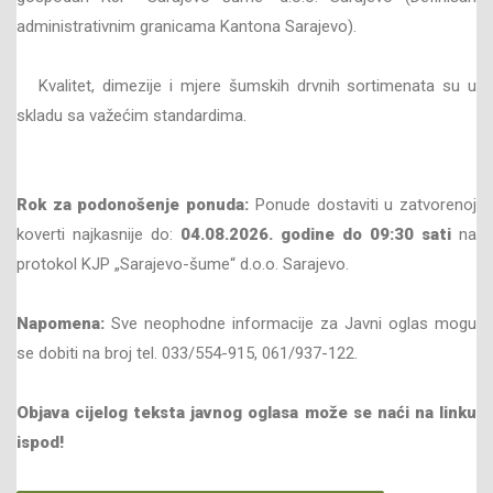
administrativnim granicama Kantona Sarajevo).
Kvalitet, dimezije i mjere šumskih drvnih sortimenata su u
skladu sa važećim standardima.
Rok za podonošenje ponuda:
Ponude dostaviti u zatvorenoj
koverti najkasnije do:
04.08
.202
6
. godine do
09
:30 sati
na
protokol KJP „Sarajevo-šume“ d.o.o. Sarajevo.
Napomena:
Sve neophodne informacije za Javni oglas mogu
se dobiti na broj tel. 033/554-915, 061/937-122.
Objava cijelog teksta javnog oglasa može se naći na linku
ispod!