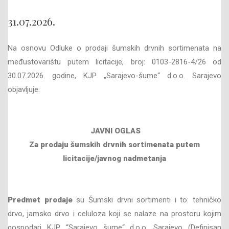
31.07.2026.
Na osnovu Odluke o prodaji šumskih drvnih sortimenata na
međustovarištu putem licitacije, broj: 0103-2816-4/26 od
30.07.2026. godine, KJP „Sarajevo-šume“ d.o.o. Sarajevo
objavljuje:
JAVNI OGLAS
Za prodaju šumskih drvnih sortimenata
putem
licitacije/javnog nadmetanja
Predmet prodaje
su Šumski drvni sortimenti i to: tehničko
drvo, jamsko drvo i celuloza koji se nalaze na prostoru kojim
gospodari KJP “Sarajevo šume“ d.o.o. Sarajevo (Definisan