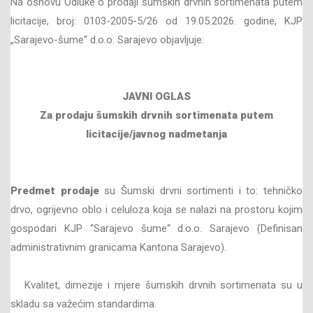
Na osnovu Odluke o prodaji šumskih drvnih sortimenata putem
licitacije, broj: 0103-2005-5/26 od 19.05.2026. godine, KJP
„Sarajevo-šume“ d.o.o. Sarajevo objavljuje:
JAVNI OGLAS
Za prodaju šumskih drvnih sortimenata
putem
licitacije/javnog nadmetanja
Predmet prodaje
su Šumski drvni sortimenti i to: tehničko
drvo, ogrijevno oblo i celuloza koja se nalazi na prostoru kojim
gospodari KJP “Sarajevo šume“ d.o.o. Sarajevo (Definisan
administrativnim granicama Kantona Sarajevo).
Kvalitet, dimezije i mjere šumskih drvnih sortimenata su u
skladu sa važećim standardima.