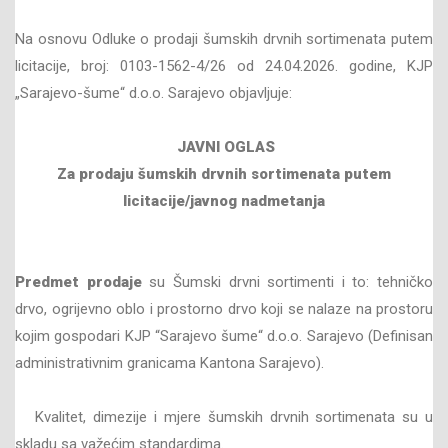
Na osnovu Odluke o prodaji šumskih drvnih sortimenata putem
licitacije, broj: 0103-1562-4/26 od 24.04.2026. godine, KJP
„Sarajevo-šume“ d.o.o. Sarajevo objavljuje:
JAVNI OGLAS
Za prodaju šumskih drvnih sortimenata
putem
licitacije/javnog nadmetanja
Predmet prodaje
su Šumski drvni sortimenti i to: tehničko
drvo, ogrijevno oblo i prostorno drvo koji se nalaze na prostoru
kojim gospodari KJP “Sarajevo šume“ d.o.o. Sarajevo (Definisan
administrativnim granicama Kantona Sarajevo).
Kvalitet, dimezije i mjere šumskih drvnih sortimenata su u
skladu sa važećim standardima.