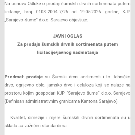
Na osnovu Odluke o prodaji šumskih drvnih sortimenata putem
licitacije, broj: 0103-2004-7/26 od 19.05.2026. godine, KJP
„Sarajevo-šume“ d.o.o. Sarajevo objavljuje:
JAVNI OGLAS
Za prodaju šumskih drvnih sortimenata
putem
licitacije/javnog nadmetanja
Predmet prodaje
su Šumski drvni sortimenti i to: tehničko
drvo, ogrijevno oblo, jamsko drvo i celuloza koji se nalaze na
prostoru kojim gospodari KJP “Sarajevo šume“ d.o.o. Sarajevo
(Definisan administrativnim granicama Kantona Sarajevo).
Kvalitet, dimezije i mjere šumskih drvnih sortimenata su u
skladu sa važećim standardima.