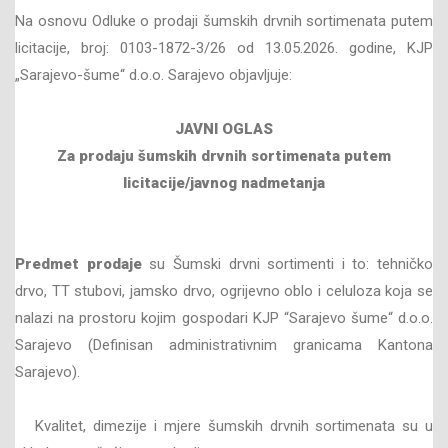
Na osnovu Odluke o prodaji šumskih drvnih sortimenata putem
licitacije, broj: 0103-1872-3/26 od 13.05.2026. godine, KJP
„Sarajevo-šume“ d.o.o. Sarajevo objavljuje:
JAVNI OGLAS
Za prodaju šumskih drvnih sortimenata
putem
licitacije/javnog nadmetanja
Predmet prodaje
su Šumski drvni sortimenti i to: tehničko
drvo, TT stubovi, jamsko drvo, ogrijevno oblo i celuloza koja se
nalazi na prostoru kojim gospodari KJP “Sarajevo šume“ d.o.o.
Sarajevo (Definisan administrativnim granicama Kantona
Sarajevo).
Kvalitet, dimezije i mjere šumskih drvnih sortimenata su u