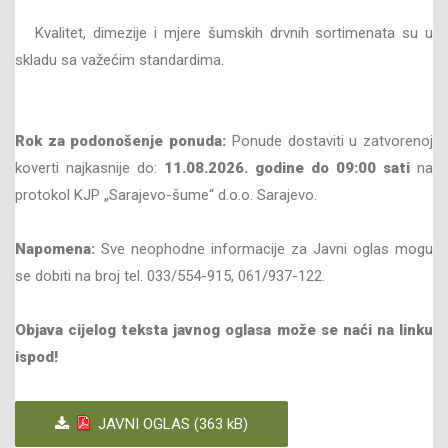
Kvalitet, dimezije i mjere šumskih drvnih sortimenata su u
skladu sa važećim standardima.
Rok za podonošenje ponuda:
Ponude dostaviti u zatvorenoj
koverti najkasnije do:
11.08
.202
6
. godine do
09
:00 sati
na
protokol KJP „Sarajevo-šume“ d.o.o. Sarajevo.
Napomena:
Sve neophodne informacije za Javni oglas mogu
se dobiti na broj tel. 033/554-915, 061/937-122.
Objava cijelog teksta javnog oglasa može se naći na linku
ispod!
JAVNI OGLAS (363 kB)