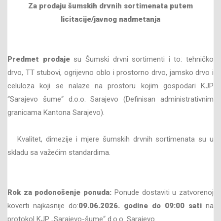
Za prodaju šumskih drvnih sortimenata
putem
licitacije/javnog nadmetanja
Predmet prodaje
su Šumski drvni sortimenti i to: tehničko
drvo, TT stubovi, ogrijevno oblo i prostorno drvo, jamsko drvo i
celuloza koji se nalaze na prostoru kojim gospodari KJP
“Sarajevo šume“ d.o.o. Sarajevo (Definisan administrativnim
granicama Kantona Sarajevo).
Kvalitet, dimezije i mjere šumskih drvnih sortimenata su u
skladu sa važećim standardima.
Rok za podonošenje ponuda:
Ponude dostaviti u zatvorenoj
koverti najkasnije do:
09
.06
.202
6
. godine do
09
:00 sati
na
protokol KJP „Sarajevo-šume“ d.o.o. Sarajevo.