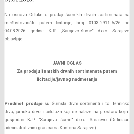
Na osnovu Odluke o prodaji šumskih drvnih sortimenata na
međustovarištu putem licitacije, broj: 0103-2911-5/26 od
04.08.2026. godine, KJP „Sarajevo-šume“ d.o.o. Sarajevo
objavljuje:
JAVNI OGLAS
Za prodaju šumskih drvnih sortimenata
putem
licitacije/javnog nadmetanja
Predmet prodaje
su Šumski drvni sortimenti i to: tehničko
drvo, jamsko drvo i celuloza koji se nalaze na prostoru kojim
gospodari KJP “Sarajevo šume“ d.o.o. Sarajevo (Definisan
administrativnim granicama Kantona Sarajevo).