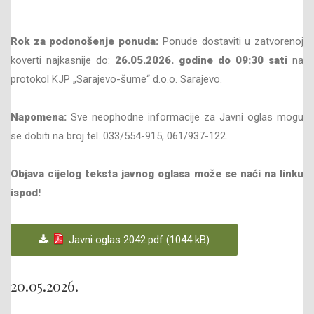
Rok za podonošenje ponuda:
Ponude dostaviti u zatvorenoj
koverti najkasnije do:
26
.05
.202
6
. godine do
09
:30 sati
na
protokol KJP „Sarajevo-šume“ d.o.o. Sarajevo.
Napomena:
Sve neophodne informacije za Javni oglas mogu
se dobiti na broj tel. 033/554-915, 061/937-122.
Objava cijelog teksta javnog oglasa može se naći na linku
ispod!
Javni oglas 2042.pdf (1044 kB)
20.05.2026.