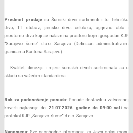
Predmet prodaje
su Šumski drvni sortimenti i to: tehničko
drvo, TT stubovi, jamsko drvo, celuloza, ogrjevno oblo i
prostorno drvo koji se nalaze na prostoru kojim gospodari KJP
“Sarajevo šume“ d.o.o. Sarajevo (Definisan administrativnim
granicama Kantona Sarajevo).
Kvalitet, dimezije i mjere šumskih drvnih sortimenata su u
skladu sa važećim standardima.
Rok za podonošenje ponuda:
Ponude dostaviti u zatvorenoj
koverti najkasnije do:
21.07
.202
6
. godine do
09
:00 sati
na
protokol KJP „Sarajevo-šume“ d.o.o. Sarajevo.
Napomena:
Sve neophodne informacije za Javni oglas mogu