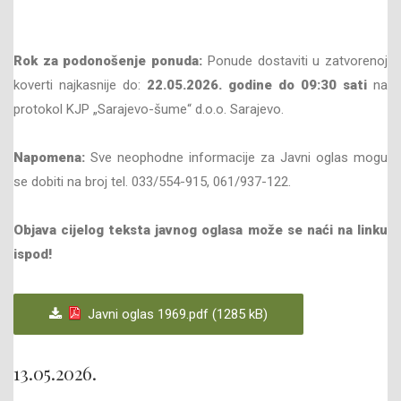
Rok za podonošenje ponuda:
Ponude dostaviti u zatvorenoj
koverti najkasnije do:
22
.05
.202
6
. godine do
09
:30 sati
na
protokol KJP „Sarajevo-šume“ d.o.o. Sarajevo.
Napomena:
Sve neophodne informacije za Javni oglas mogu
se dobiti na broj tel. 033/554-915, 061/937-122.
Objava cijelog teksta javnog oglasa može se naći na linku
ispod!
Javni oglas 1969.pdf (1285 kB)
13.05.2026.