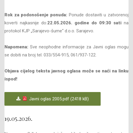
Rok za podonošenje ponuda:
Ponude dostaviti u zatvorenoj
koverti najkasnije do:
22
.05
.202
6
. godine do
09
:30 sati
na
protokol KJP „Sarajevo-šume“ d.o.o. Sarajevo.
Napomena:
Sve neophodne informacije za Javni oglas mogu
se dobiti na broj tel. 033/554-915, 061/937-122.
Objava cijelog teksta javnog oglasa može se naći na linku
ispod!
Javni oglas 2005.pdf (2418 kB)
19.05.2026.