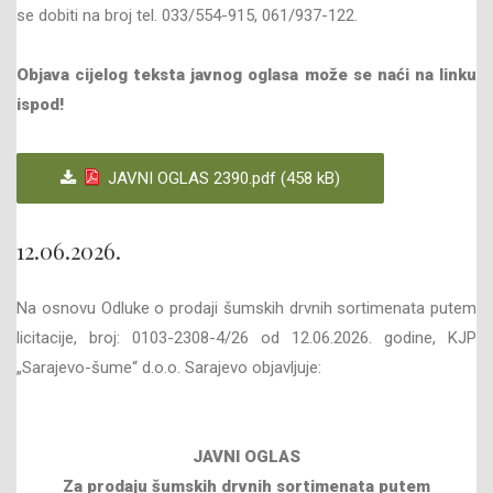
se dobiti na broj tel. 033/554-915, 061/937-122.
Objava cijelog teksta javnog oglasa može se naći na linku
ispod!
JAVNI OGLAS 2390.pdf (458 kB)
12.06.2026.
Na osnovu Odluke o prodaji šumskih drvnih sortimenata putem
licitacije, broj: 0103-2308-4/26 od 12.06.2026. godine, KJP
„Sarajevo-šume“ d.o.o. Sarajevo objavljuje:
JAVNI OGLAS
Za prodaju šumskih drvnih sortimenata
putem