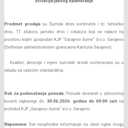
licitacije/javnog nadmetanja
Predmet prodaje
su Šumski drvni sortimenti i to: tehničko
drvo, TT stubovi, jamsko drvo i celuloza koji se nalaze na
prostoru kojim gospodari KJP “Sarajevo šume“ d.o.o. Sarajevo
(Definisan administrativnim granicama Kantona Sarajevo).
Kvalitet, dimezije i mjere šumskih drvnih sortimenata su u
skladu sa važećim standardima.
Rok za podonošenje ponuda:
Ponude dostaviti u zatvorenoj
koverti najkasnije do:
30
.06
.202
6
. godine do
09
:00 sati
na
protokol KJP „Sarajevo-šume“ d.o.o. Sarajevo.
Napomena:
Sve neophodne informacije za Javni oglas mogu