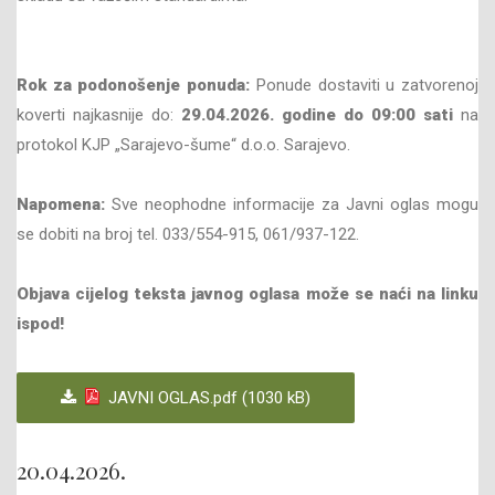
Rok za podonošenje ponuda:
Ponude dostaviti u zatvorenoj
koverti najkasnije do:
29.04
.202
6
. godine do
09
:00 sati
na
protokol KJP „Sarajevo-šume“ d.o.o. Sarajevo.
Napomena:
Sve neophodne informacije za Javni oglas mogu
se dobiti na broj tel. 033/554-915, 061/937-122.
Objava cijelog teksta javnog oglasa može se naći na linku
ispod!
JAVNI OGLAS.pdf (1030 kB)
20.04.2026.