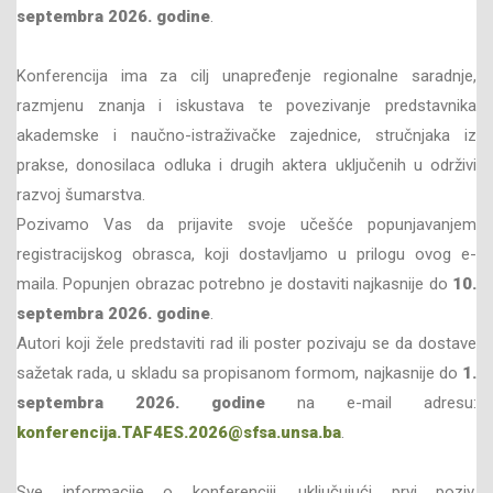
septembra 2026. godine
.
Konferencija ima za cilj unapređenje regionalne saradnje,
razmjenu znanja i iskustava te povezivanje predstavnika
akademske i naučno-istraživačke zajednice, stručnjaka iz
prakse, donosilaca odluka i drugih aktera uključenih u održivi
razvoj šumarstva.
Pozivamo Vas da prijavite svoje učešće popunjavanjem
registracijskog obrasca, koji dostavljamo u prilogu ovog e-
maila. Popunjen obrazac potrebno je dostaviti najkasnije do
10.
septembra 2026. godine
.
Autori koji žele predstaviti rad ili poster pozivaju se da dostave
sažetak rada, u skladu sa propisanom formom, najkasnije do
1.
septembra 2026. godine
na e-mail adresu:
konferencija.TAF4ES.2026@sfsa.unsa.ba
.
Sve informacije o konferenciji, uključujući prvi poziv,