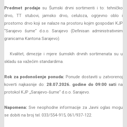
Predmet prodaje
su Šumski drvni sortimenti i to: tehničko
drvo, TT stubovi, jamsko drvo, celuloza, ogrjevno oblo i
prostorno drvo koji se nalaze na prostoru kojim gospodari KJP
“Sarajevo šume“ d.o.o. Sarajevo (Definisan administrativnim
granicama Kantona Sarajevo).
Kvalitet, dimezije i mjere šumskih drvnih sortimenata su u
skladu sa važećim standardima.
Rok za podonošenje ponuda:
Ponude dostaviti u zatvorenoj
koverti najkasnije do:
28
.07
.202
6
. godine do
09
:00 sati
na
protokol KJP „Sarajevo-šume“ d.o.o. Sarajevo.
Napomena:
Sve neophodne informacije za Javni oglas mogu
se dobiti na broj tel. 033/554-915, 061/937-122.